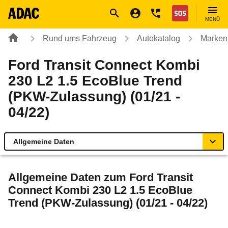
Navigation
Suche
Seiteninhalt
Fußzeile
Nothilfe
MENÜ
Rund ums Fahrzeug
Autokatalog
Marken
Ford Transit Connect Kombi
230 L2 1.5 EcoBlue Trend
(PKW-Zulassung) (01/21 -
04/22)
Allgemeine Daten
Allgemeine Daten
Allgemeine Daten zum
Ford Transit
Connect Kombi 230 L2 1.5 EcoBlue
Technische Daten
Trend (PKW-Zulassung) (01/21 - 04/22)
Laufende Kosten