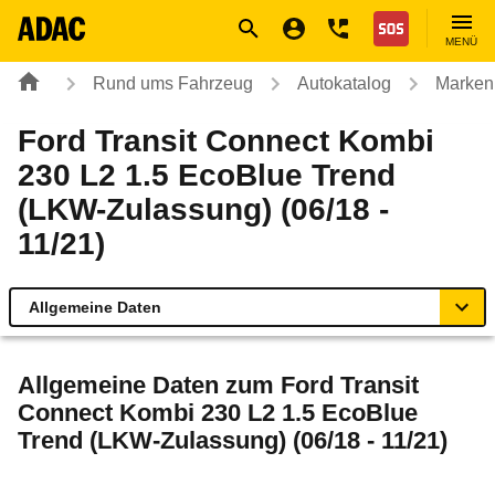
Navigation
Suche
Seiteninhalt
Fußzeile
Nothilfe
MENÜ
Rund ums Fahrzeug
Autokatalog
Marken
Ford Transit Connect Kombi
230 L2 1.5 EcoBlue Trend
(LKW-Zulassung) (06/18 -
11/21)
Allgemeine Daten
Allgemeine Daten
Allgemeine Daten zum
Ford Transit
Connect Kombi 230 L2 1.5 EcoBlue
Technische Daten
Trend (LKW-Zulassung) (06/18 - 11/21)
Laufende Kosten