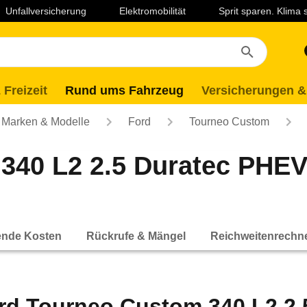
Unfallversicherung
Elektromobilität
Sprit sparen. Klima
 Freizeit
Rund ums Fahrzeug
Versicherungen &
Marken & Modelle
Ford
Tourneo Custom
340 L2 2.5 Duratec PHEV
ende Kosten
Rückrufe & Mängel
Reichweitenrechn
rd Tourneo Custom 340 L2 2.