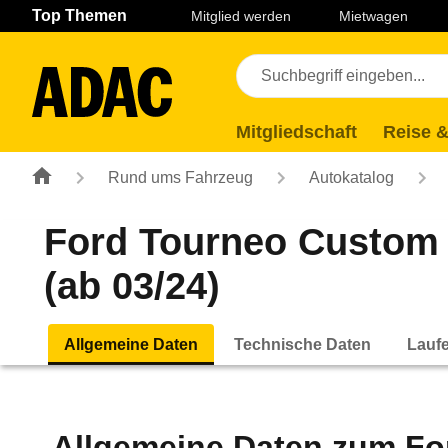
Navigation
Suche
Seiteninhalt
Fußzeile
Top Themen
Mitglied werden
Mietwagen
Mitgliedschaft
Reise &
Rund ums Fahrzeug
Autokatalog
Ford Tourneo Custom 
(ab 03/24)
Allgemeine Daten
Technische Daten
Lauf
Allgemeine Daten zum
Fo