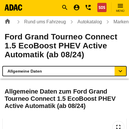
Navigation
Suche
Seiteninhalt
Fußzeile
Nothilfe
MENÜ
Rund ums Fahrzeug
Autokatalog
Marken
Ford Grand Tourneo Connect
1.5 EcoBoost PHEV Active
Automatik (ab 08/24)
Allgemeine Daten
Allgemeine Daten
Allgemeine Daten zum
Ford Grand
Tourneo Connect 1.5 EcoBoost PHEV
Technische Daten
Active Automatik (ab 08/24)
Ähnliche Autotests