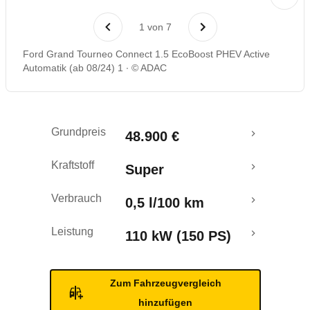
Laufende Kosten
1
von
7
Rückrufe & Mängel
Ford Grand Tourneo Connect 1.5 EcoBoost PHEV Active
Automatik (ab 08/24) 1
© ADAC
Reichweitenrechner
Crashtest
Grundpreis
48.900 €
Kraftstoff
Super
Verbrauch
0,5 l/100 km
Leistung
110 kW (150 PS)
Zum Fahrzeugvergleich
hinzufügen