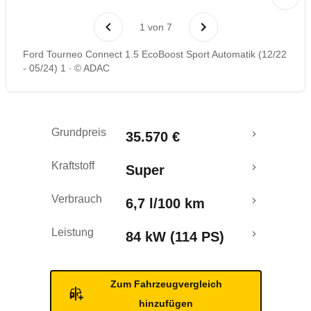
Laufende Kosten
1
von
7
Rückrufe & Mängel
Ford Tourneo Connect 1.5 EcoBoost Sport Automatik (12/22
- 05/24) 1
© ADAC
Crashtest
Grundpreis
35.570 €
Kraftstoff
Super
Verbrauch
6,7 l/100 km
Leistung
84 kW (114 PS)
Zum Fahrzeugvergleich
hinzufügen