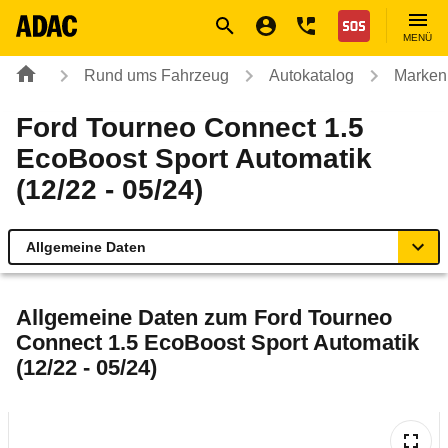
Navigation
Suche
Seiteninhalt
Fußzeile
Nothilfe
MENÜ
Rund ums Fahrzeug
Autokatalog
Marken
Ford Tourneo Connect 1.5
EcoBoost Sport Automatik
(12/22 - 05/24)
Allgemeine Daten
Allgemeine Daten
Allgemeine Daten zum
Ford Tourneo
Connect 1.5 EcoBoost Sport Automatik
Technische Daten
(12/22 - 05/24)
Ähnliche Autotests