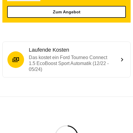
Zum Angebot
Laufende Kosten
Das kostet ein Ford Tourneo Connect
1.5 EcoBoost Sport Automatik (12/22 -
05/24)
Testergebnisse von ähnlichen Autos
Laufende Kosten
Rückrufe & Mängel des Ford Tourneo Con
Crashtest VW Caddy
Technische Daten des
Ford Tourneo Conne
Hier finden Sie eine Übersicht aller Autotests aus de
Das Fahrzeug ist mit Gurtkraftbegrenzern, Gurtstraffer
Individuelle Berechnung
Berechnung
€