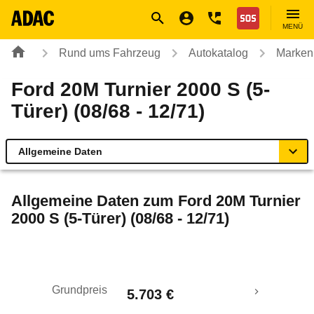
Navigation
Suche
Seiteninhalt
Fußzeile
Nothilfe
MENÜ
Rund ums Fahrzeug
Autokatalog
Marken
Ford 20M Turnier 2000 S (5-
Türer) (08/68 - 12/71)
Allgemeine Daten
Allgemeine Daten
Allgemeine Daten zum
Ford 20M Turnier
2000 S (5-Türer) (08/68 - 12/71)
Technische Daten
Rückrufe & Mängel
Grundpreis
5.703 €