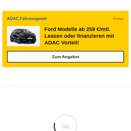
ADAC Fahrzeugwelt
Anzeige
Ford Modelle ab 259 €/mtl.
Leasen oder finanzieren mit
ADAC Vorteil!
Zum Angebot
Rückrufe & Mängel des Ford Taunus 17M/
Technische Daten des
Ford 20M Turnier 20
Keine gemeldeten Mängel
is