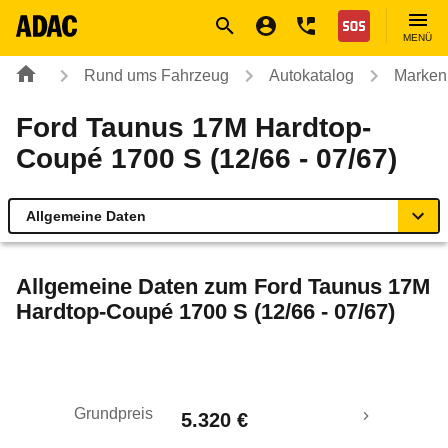
Navigation
Suche
Seiteninhalt
Fußzeile
Nothilfe
MENÜ
Rund ums Fahrzeug
Autokatalog
Marken
Ford Taunus 17M Hardtop-
Coupé 1700 S (12/66 - 07/67)
Allgemeine Daten
Allgemeine Daten
Allgemeine Daten zum
Ford Taunus 17M
Hardtop-Coupé 1700 S (12/66 - 07/67)
Technische Daten
Laufende Kosten
Grundpreis
5.320 €
Rückrufe & Mängel