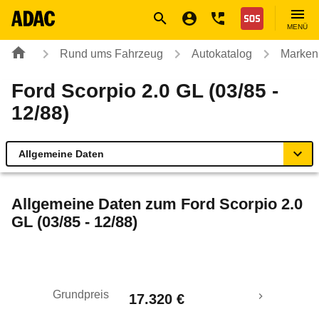
Navigation
Suche
Seiteninhalt
Fußzeile
Nothilfe
MENÜ
Rund ums Fahrzeug
Autokatalog
Marken
Ford Scorpio 2.0 GL (03/85 -
12/88)
Allgemeine Daten
Allgemeine Daten
Allgemeine Daten zum
Ford Scorpio 2.0
GL (03/85 - 12/88)
Technische Daten
Laufende Kosten
Grundpreis
17.320 €
Rückrufe & Mängel