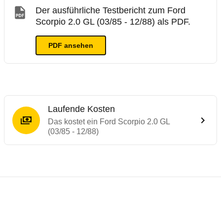
Der ausführliche Testbericht zum Ford
Scorpio 2.0 GL (03/85 - 12/88) als PDF.
PDF ansehen
Laufende Kosten
Das kostet ein Ford Scorpio 2.0 GL
(03/85 - 12/88)
Laufende Kosten
Rückrufe & Mängel des Ford Scorpio
Technische Daten des
Ford Scorpio 2.0 GL