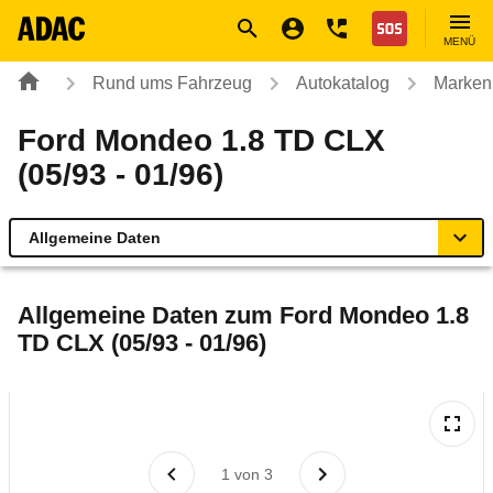
Navigation
Suche
Seiteninhalt
Fußzeile
Nothilfe
MENÜ
Rund ums Fahrzeug
Autokatalog
Marken
Ford Mondeo 1.8 TD CLX
(05/93 - 01/96)
Allgemeine Daten
Allgemeine Daten
Allgemeine Daten zum
Ford Mondeo 1.8
TD CLX (05/93 - 01/96)
Technische Daten
Laufende Kosten
Rückrufe & Mängel
1
von
3