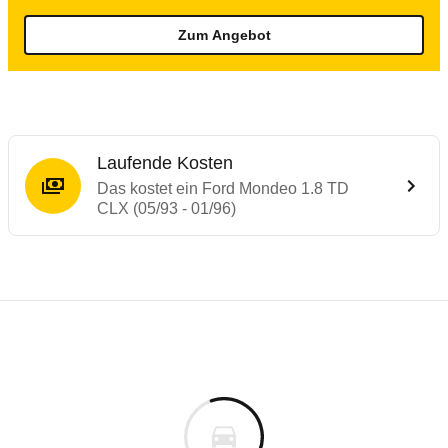
Zum Angebot
Laufende Kosten
Das kostet ein Ford Mondeo 1.8 TD
CLX (05/93 - 01/96)
Laufende Kosten
Rückrufe & Mängel des Ford Mondeo
Technische Daten des
Ford Mondeo 1.8 TD
Individuelle Berechnung
Berechnung
€
Alle Rückrufe
is