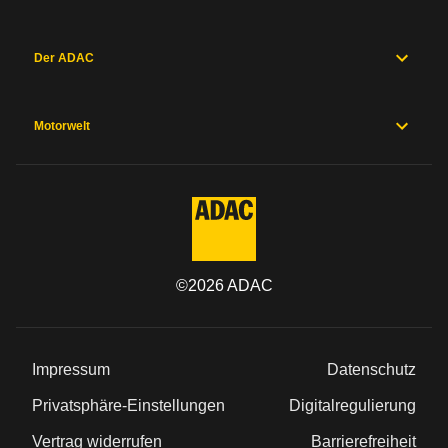
Gewichte
Karosserie
und
Der ADAC
Fahrwerk
Messwerte
Hersteller
Sicherheitsausstattung
Motorwelt
Herstellergarantien
Preise und
Ausstattung
Allgemein
©
2026
ADAC
Kategorie
Marke
Impressum
Datenschutz
Privatsphäre-Einstellungen
Digitalregulierung
Modell
Vertrag widerrufen
Barrierefreiheit