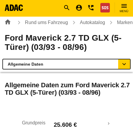
Navigation
Suche
Seiteninhalt
Fußzeile
Nothilfe
MENÜ
Rund ums Fahrzeug
Autokatalog
Marken
Ford Maverick 2.7 TD GLX (5-
Türer) (03/93 - 08/96)
Allgemeine Daten
Allgemeine Daten
Allgemeine Daten zum
Ford Maverick 2.7
TD GLX (5-Türer) (03/93 - 08/96)
Technische Daten
Rückrufe & Mängel
Grundpreis
25.606 €