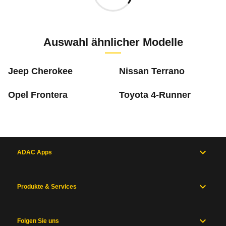
Aktuell liegen uns keine Informationen zu Mängeln vo
h
Zur Mängelmeldung
0 PS)
Auswahl ähnlicher Modelle
cm
Jeep Cherokee
Nissan Terrano
Opel Frontera
Toyota 4-Runner
Was ist die Pannenstatistik?
In der ADAC Pannenstatistik sieht man, welche 
Inhaltsverzeichnis
mehr zur Pannenstatistik Methode
ADAC Apps
Allgemein
Motor
und
Produkte & Services
Antrieb
Maße
und
Folgen Sie uns
Zum Mängelforum