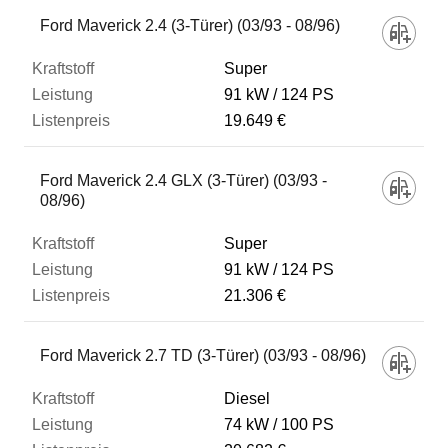
Fahrzeug
Ford Maverick 2.4 (3-Türer) (03/93 - 08/96)
Super
Kraftstoff
91 kW
124 PS
19.649 €
Leistung
Ford Maverick 2.4 GLX (3-Türer) (03/93 -
08/96)
Listenpreis
Super
91 kW
124 PS
Zum Vergleich hinzufügen
21.306 €
Ford Maverick 2.7 TD (3-Türer) (03/93 - 08/96)
Diesel
74 kW
100 PS