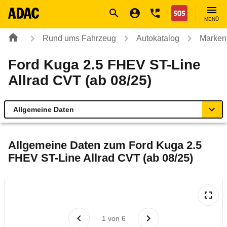
Navigation
Suche
Seiteninhalt
Fußzeile
Nothilfe
MENÜ
Rund ums Fahrzeug
Autokatalog
Marken
Ford Kuga 2.5 FHEV ST-Line
Allrad CVT (ab 08/25)
Allgemeine Daten
Allgemeine Daten
Allgemeine Daten zum
Ford Kuga 2.5
FHEV ST-Line Allrad CVT (ab 08/25)
Technische Daten
Ähnliche Autotests
Laufende Kosten
1
von
6