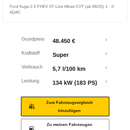
Ford Kuga 2.5 FHEV ST-Line Allrad CVT (ab 08/25) 1
©
Rückrufe & Mängel
ADAC
Grundpreis
48.450 €
Kraftstoff
Super
Verbrauch
5,7 l/100 km
Leistung
134 kW (183 PS)
Zum Fahrzeugvergleich
hinzufügen
Zu meinen Fahrzeugen