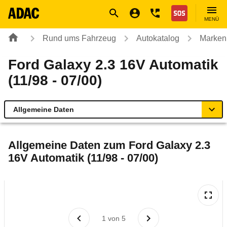
Navigation
Suche
Seiteninhalt
Fußzeile
Nothilfe
MENÜ
Rund ums Fahrzeug
Autokatalog
Marken
Ford Galaxy 2.3 16V Automatik
(11/98 - 07/00)
Allgemeine Daten
Allgemeine Daten
Allgemeine Daten zum
Ford Galaxy 2.3
16V Automatik (11/98 - 07/00)
Technische Daten
Laufende Kosten
Rückrufe & Mängel
1
von
5