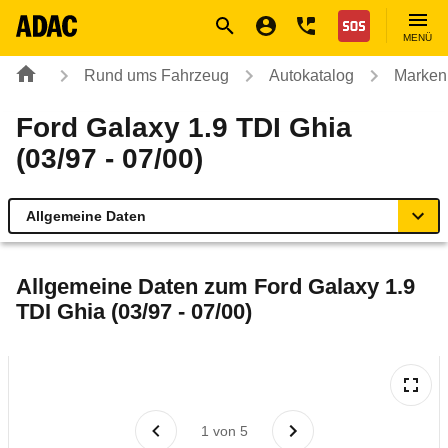
Navigation
Suche
Seiteninhalt
Fußzeile
Nothilfe
MENÜ
Rund ums Fahrzeug
Autokatalog
Marken
Ford Galaxy 1.9 TDI Ghia
(03/97 - 07/00)
Allgemeine Daten
Allgemeine Daten
Allgemeine Daten zum
Ford Galaxy 1.9
TDI Ghia (03/97 - 07/00)
Technische Daten
Laufende Kosten
Rückrufe & Mängel
1
von
5