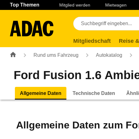
Navigation
Suche
Seiteninhalt
Fußzeile
Top Themen
Mitglied werden
Mietwagen
Mitgliedschaft
Reise &
Rund ums Fahrzeug
Autokatalog
Ford Fusion 1.6 Ambie
Allgemeine Daten
Technische Daten
Ähnli
Allgemeine Daten zum
Fo