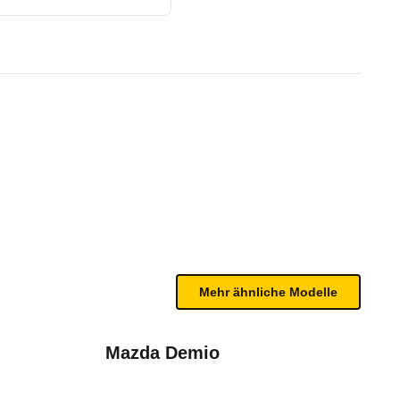
k (01/04 - 10/05)
te Fahrzeug.
bleme mit Ihrem Fahrzeug haben. Ihre Meldungen w
Mehr ähnliche Modelle
Mazda Demio