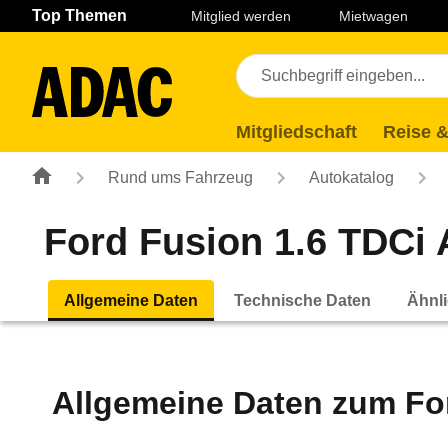
Navigation
Suche
Seiteninhalt
Fußzeile
Top Themen
Mitglied werden
Mietwagen
Mitgliedschaft
Reise &
Rund ums Fahrzeug
Autokatalog
Ford Fusion 1.6 TDCi 
Allgemeine Daten
Technische Daten
Ähnli
Allgemeine Daten zum
Fo