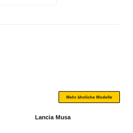
/04 - 10/05)
te Fahrzeug.
bleme mit Ihrem Fahrzeug haben. Ihre Meldungen w
Mehr ähnliche Modelle
Lancia Musa