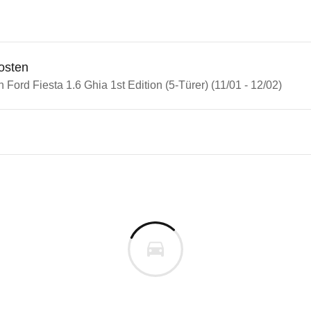
osten
n Ford Fiesta 1.6 Ghia 1st Edition (5-Türer) (11/01 - 12/02)
n Autos
Fiesta
Fiesta 1.6 Ghia 1st Edition (5-
s derselben Baureihengeneration wie das ausgewähl
n vor. Lassen Sie uns gerne wissen, wenn Sie Pro