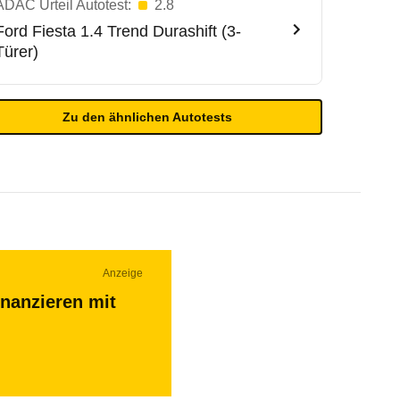
ADAC Urteil Autotest:
2.8
Ford
Fiesta 1.4 Trend Durashift (3-
Türer)
Zu den ähnlichen Autotests
Anzeige
inanzieren mit