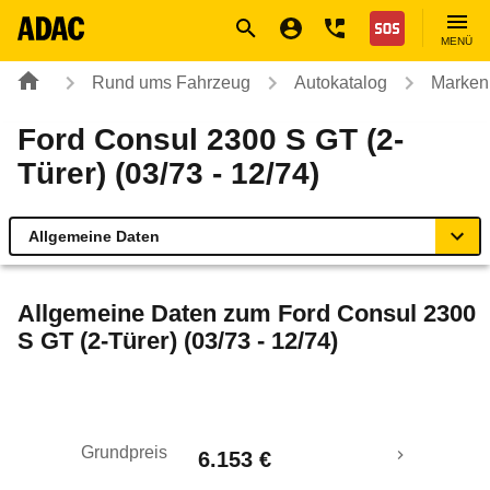
Navigation
Suche
Seiteninhalt
Fußzeile
Nothilfe
MENÜ
Rund ums Fahrzeug
Autokatalog
Marken
Ford Consul 2300 S GT (2-
Türer) (03/73 - 12/74)
Allgemeine Daten
Allgemeine Daten
Allgemeine Daten zum
Ford Consul 2300
S GT (2-Türer) (03/73 - 12/74)
Technische Daten
Laufende Kosten
Grundpreis
6.153 €
Rückrufe & Mängel