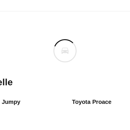
Talento
Talento Kastenwagen L1H1 1,0t
uges informieren. Welche Fahrzeuge genau betroffe
lle
n Jumpy
Toyota Proace
icht in der Zulassungsbescheinigung