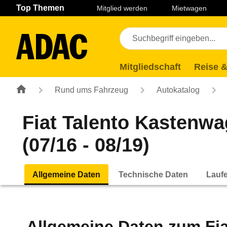
Navigation
Suche
Seiteninhalt
Fußzeile
Top Themen
Mitglied werden
Mietwagen
Mitgliedschaft
Reise &
Rund ums Fahrzeug
Autokatalog
Fiat Talento Kastenwa
(07/16 - 08/19)
Allgemeine Daten
Technische Daten
Lauf
Allgemeine Daten zum
Fi