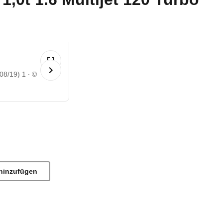
 08/19) 1
©
hinzufügen