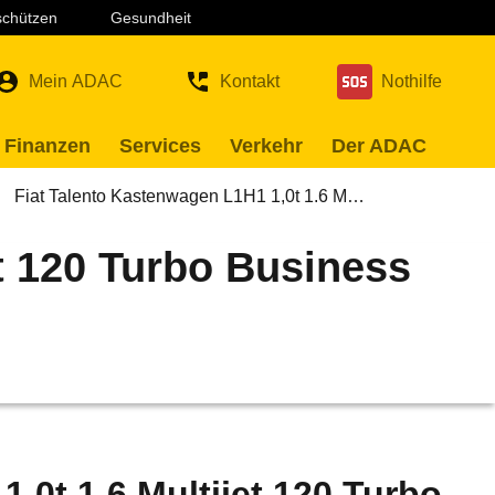
 schützen
Gesundheit
Mein ADAC
Kontakt
Nothilfe
 Finanzen
Services
Verkehr
Der ADAC
Fiat Talento Kastenwagen L1H1 1,0t 1.6 M…
et 120 Turbo Business
,0t 1.6 Multijet 120 Turbo