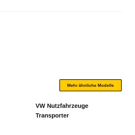
 1.6 Multijet 120 Turbo Busin
n sind, entnehmen Sie bitte dem Rückruf, da häufi
Mehr ähnliche Modelle
VW Nutzfahrzeuge
Transporter