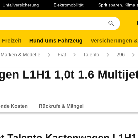
Unfallversicherung
Elektromobilität
Sprit sparen. Klima
 Freizeit
Rund ums Fahrzeug
Versicherungen &
Marken & Modelle
Fiat
Talento
296
gen L1H1 1,0t 1.6 Multij
ende Kosten
Rückrufe & Mängel
at Talento Kastenwagen L1H1 1