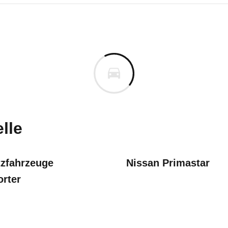
Talento
Talento Kastenwagen L2H1 1,2t
uges informieren. Welche Fahrzeuge genau betroffe
lle
zfahrzeuge
Nissan Primastar
orter
icht in der Zulassungsbescheinigung
10/21)