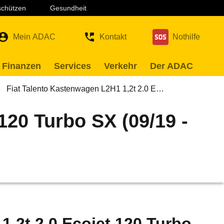
 schützen
Gesundheit
Mein ADAC
Kontakt
Nothilfe
 Finanzen
Services
Verkehr
Der ADAC
Fiat Talento Kastenwagen L2H1 1,2t 2.0 E…
120 Turbo SX (09/19 -
1,2t 2.0 Ecojet 120 Turbo