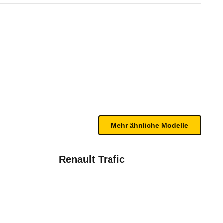
 2.0 Ecojet 120 Turbo SX (09/
n sind, entnehmen Sie bitte dem Rückruf, da häufi
Mehr ähnliche Modelle
Renault Trafic