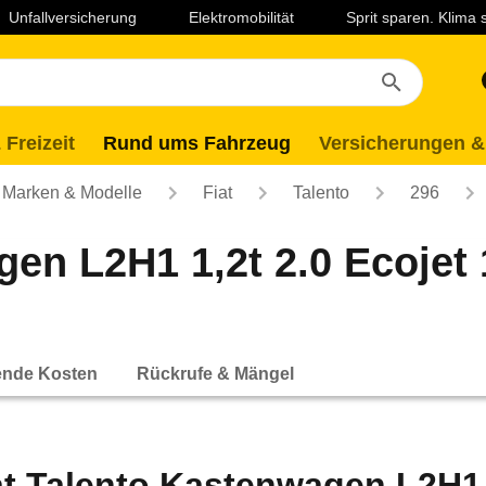
Unfallversicherung
Elektromobilität
Sprit sparen. Klima
 Freizeit
Rund ums Fahrzeug
Versicherungen &
Marken & Modelle
Fiat
Talento
296
en L2H1 1,2t 2.0 Ecojet 
ende Kosten
Rückrufe & Mängel
at Talento Kastenwagen L2H1 