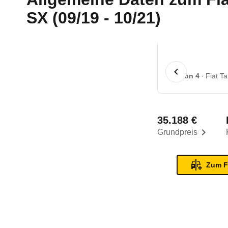
SX (09/19 - 10/21)
1 von 4
Fiat T
35.188 €
Grundpreis
Zum F