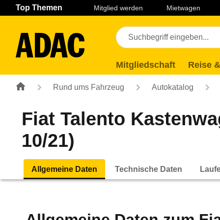
Navigation
Suche
Seiteninhalt
Fußzeile
Top Themen
Mitglied werden
Mietwagen
Mitgliedschaft
Reise &
Rund ums Fahrzeug
Autokatalog
Fiat Talento Kastenwag
10/21)
Allgemeine Daten
Technische Daten
Lauf
Allgemeine Daten zum
Fi