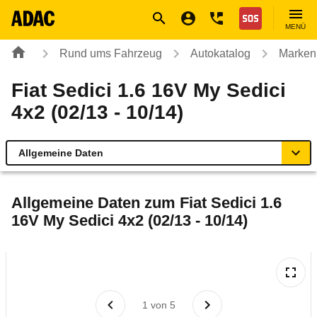
Navigation
Suche
Seiteninhalt
Fußzeile
Nothilfe
MENÜ
Rund ums Fahrzeug
Autokatalog
Marken
Fiat Sedici 1.6 16V My Sedici
4x2 (02/13 - 10/14)
Allgemeine Daten
Allgemeine Daten
Allgemeine Daten zum
Fiat Sedici 1.6
16V My Sedici 4x2 (02/13 - 10/14)
Technische Daten
Laufende Kosten
Rückrufe & Mängel
1
von
5