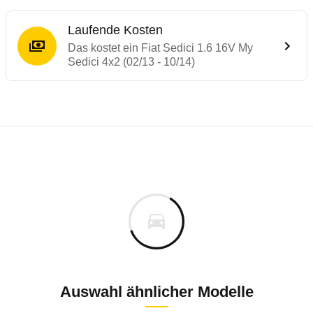
Laufende Kosten
Das kostet ein Fiat Sedici 1.6 16V My
Sedici 4x2 (02/13 - 10/14)
Laufende Kosten
Rückrufe & Mängel des Fiat Sedici
Technische Daten des
Fiat Sedici 1.6 16V
Individuelle Berechnung
Berechnung
€
Rückruf
is
17.880 €
Fahrzeugpreis
Hier können Sie sich zu den Rückrufen des Fahrzeuges 
0 km
h
Haltedauer
0 PS)
Auswahl ähnlicher Modelle
Rückrufdatum
März 2015