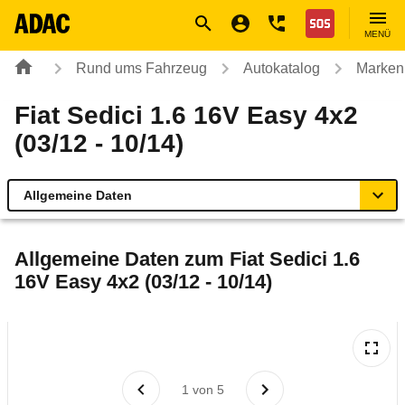
Navigation
Suche
Seiteninhalt
Fußzeile
Nothilfe
MENÜ
Rund ums Fahrzeug
Autokatalog
Marken
Fiat Sedici 1.6 16V Easy 4x2
(03/12 - 10/14)
Allgemeine Daten
Allgemeine Daten
Allgemeine Daten zum
Fiat Sedici 1.6
16V Easy 4x2 (03/12 - 10/14)
Technische Daten
Laufende Kosten
Rückrufe & Mängel
1
von
5