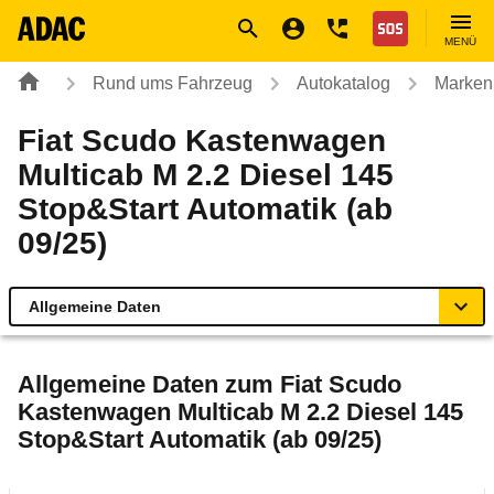
Navigation
Suche
Seiteninhalt
Fußzeile
Nothilfe
MENÜ
Rund ums Fahrzeug
Autokatalog
Marken
Fiat Scudo Kastenwagen
Multicab M 2.2 Diesel 145
Stop&Start Automatik (ab
09/25)
Allgemeine Daten
Allgemeine Daten
Allgemeine Daten zum
Fiat Scudo
Kastenwagen Multicab M 2.2 Diesel 145
Technische Daten
Stop&Start Automatik (ab 09/25)
Rückrufe & Mängel