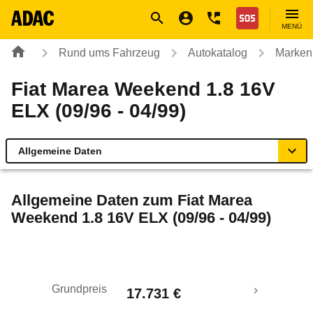
Navigation
Suche
Seiteninhalt
Fußzeile
Nothilfe
MENÜ
Rund ums Fahrzeug
Autokatalog
Marken
Fiat Marea Weekend 1.8 16V
ELX (09/96 - 04/99)
Allgemeine Daten
Allgemeine Daten
Allgemeine Daten zum
Fiat Marea
Weekend 1.8 16V ELX (09/96 - 04/99)
Technische Daten
Laufende Kosten
Grundpreis
17.731 €
Rückrufe & Mängel