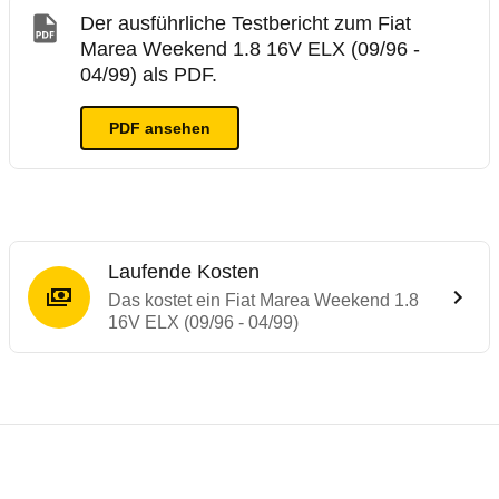
Der ausführliche Testbericht zum Fiat
Marea Weekend 1.8 16V ELX (09/96 -
04/99) als PDF.
PDF ansehen
Laufende Kosten
Das kostet ein Fiat Marea Weekend 1.8
16V ELX (09/96 - 04/99)
Laufende Kosten
Rückrufe & Mängel des Fiat Marea
Technische Daten des
Fiat Marea Weekend