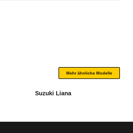
tion Dualogic (10/07 - 01/11)
te Fahrzeug.
n sind, entnehmen Sie bitte dem Rückruf, da häufi
Mehr ähnliche Modelle
Suzuki Liana
01/10), Grande Punto199 (10/05 - 05/10), Linea323 (07/07 - 01/