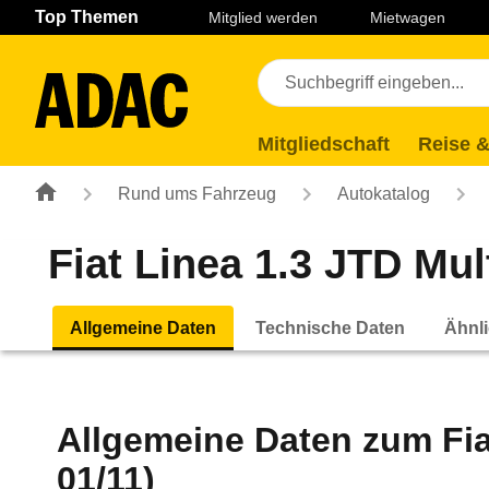
Navigation
Suche
Seiteninhalt
Fußzeile
Top Themen
Mitglied werden
Mietwagen
Mitgliedschaft
Reise &
Rund ums Fahrzeug
Autokatalog
Fiat Linea 1.3 JTD Mul
Allgemeine Daten
Technische Daten
Ähnli
Allgemeine Daten zum
Fi
01/11)