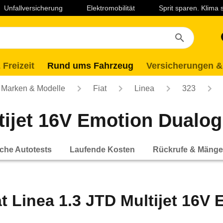
Unfallversicherung
Elektromobilität
Sprit sparen. Klima
 Freizeit
Rund ums Fahrzeug
Versicherungen &
Marken & Modelle
Fiat
Linea
323
tijet 16V Emotion Dualogi
che Autotests
Laufende Kosten
Rückrufe & Mänge
at Linea 1.3 JTD Multijet 16V 