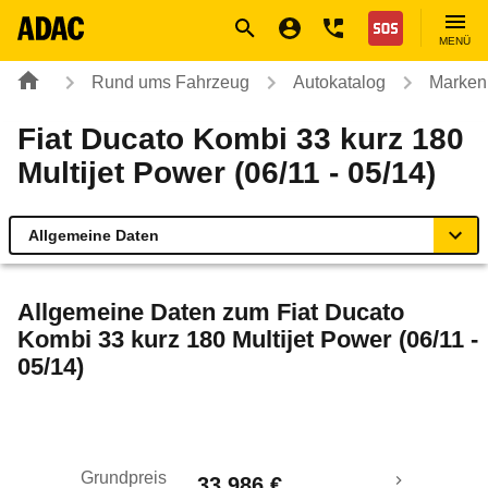
Navigation
Suche
Seiteninhalt
Fußzeile
Nothilfe
MENÜ
Rund ums Fahrzeug
Autokatalog
Marken
Fiat Ducato Kombi 33 kurz 180
Multijet Power (06/11 - 05/14)
Allgemeine Daten
Allgemeine Daten
Allgemeine Daten zum
Fiat Ducato
Kombi 33 kurz 180 Multijet Power (06/11 -
Technische Daten
05/14)
Laufende Kosten
Rückrufe & Mängel
Grundpreis
33.986 €