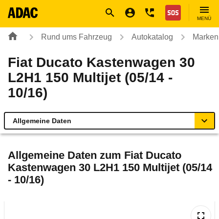
Navigation
Suche
Seiteninhalt
Fußzeile
Nothilfe
MENÜ
Rund ums Fahrzeug
Autokatalog
Marken
Fiat Ducato Kastenwagen 30
L2H1 150 Multijet (05/14 -
10/16)
Allgemeine Daten
Allgemeine Daten
Allgemeine Daten zum
Fiat Ducato
Kastenwagen 30 L2H1 150 Multijet (05/14
Technische Daten
- 10/16)
Rückrufe & Mängel