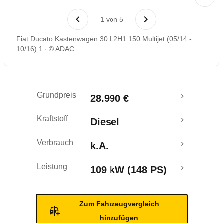
1
von
5
Fiat Ducato Kastenwagen 30 L2H1 150 Multijet (05/14 -
10/16) 1
© ADAC
Grundpreis
28.990 €
Kraftstoff
Diesel
Verbrauch
k.A.
Leistung
109 kW (148 PS)
Zum Fahrzeugvergleich
hinzufügen