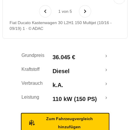
1
von
5
Fiat Ducato Kastenwagen 30 L2H1 150 Multijet (10/16 -
09/19) 1
© ADAC
Grundpreis
36.045 €
Kraftstoff
Diesel
Verbrauch
k.A.
Leistung
110 kW (150 PS)
Zum Fahrzeugvergleich
hinzufügen