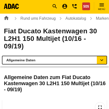
Navigation
Suche
Seiteninhalt
Fußzeile
Nothilfe
MENÜ
Rund ums Fahrzeug
Autokatalog
Marken
Fiat Ducato Kastenwagen 30
L2H1 150 Multijet (10/16 -
09/19)
Allgemeine Daten
Allgemeine Daten
Allgemeine Daten zum
Fiat Ducato
Kastenwagen 30 L2H1 150 Multijet (10/16
Technische Daten
- 09/19)
Rückrufe & Mängel