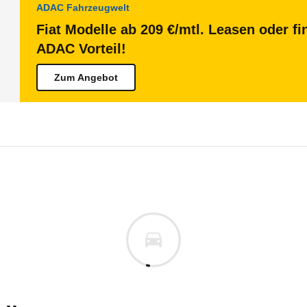
ADAC Fahrzeugwelt
Fiat Modelle ab 209 €/mtl. Leasen oder fi
ADAC Vorteil!
Zum Angebot
Doblò
E-Doblò Kastenwagen L2 (ab 
te Ihres Elektroautos auf der Grundlage der gefah
.A.
raum
n vor. Lassen Sie uns gerne wissen, wenn Sie Pro