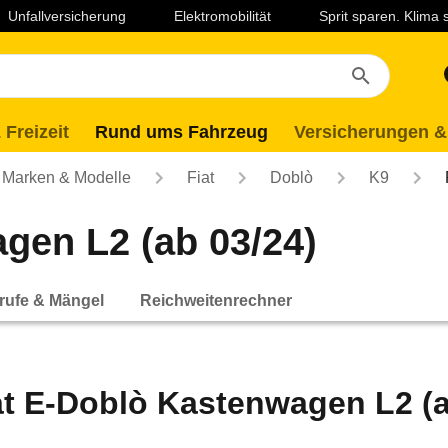
Unfallversicherung
Elektromobilität
Sprit sparen. Klima
 Freizeit
Rund ums Fahrzeug
Versicherungen &
Marken & Modelle
Fiat
Doblò
K9
gen L2 (ab 03/24)
rufe & Mängel
Reichweitenrechner
at E-Doblò Kastenwagen L2 (a