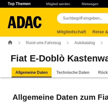
Navigation
Suche
Seiteninhalt
Fußzeile
Top Themen
Mitglied werden
Mietwagen
Mitgliedschaft
Reise &
Rund ums Fahrzeug
Autokatalog
Fiat E-Doblò Kastenwa
Allgemeine Daten
Technische Daten
Rück
Allgemeine Daten zum
Fi