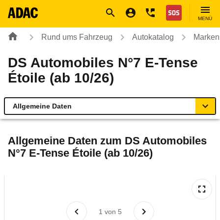
Navigation
Suche
Seiteninhalt
Fußzeile
Nothilfe
MENÜ
Rund ums Fahrzeug
Autokatalog
Marken
DS Automobiles N°7 E-Tense
Étoile (ab 10/26)
Allgemeine Daten
Allgemeine Daten
Allgemeine Daten zum
DS Automobiles
N°7 E-Tense Étoile (ab 10/26)
Technische Daten
Rückrufe & Mängel
Reichweitenrechner
1
von
5