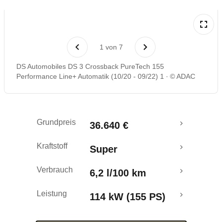
Laufende Kosten
1
von
7
Rückrufe & Mängel
DS Automobiles DS 3 Crossback PureTech 155
Performance Line+ Automatik (10/20 - 09/22) 1
© ADAC
Crashtest
Grundpreis
36.640 €
Kraftstoff
Super
Verbrauch
6,2 l/100 km
Leistung
114 kW (155 PS)