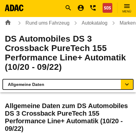
Navigation
Suche
Seiteninhalt
Fußzeile
Nothilfe
MENÜ
Rund ums Fahrzeug
Autokatalog
Marken
DS Automobiles DS 3
Crossback PureTech 155
Performance Line+ Automatik
(10/20 - 09/22)
Allgemeine Daten
Allgemeine Daten
Allgemeine Daten zum
DS Automobiles
DS 3 Crossback PureTech 155
Technische Daten
Performance Line+ Automatik (10/20 -
09/22)
Ähnliche Autotests