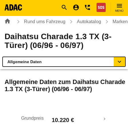
Navigation
Suche
Seiteninhalt
Fußzeile
Nothilfe
MENÜ
Rund ums Fahrzeug
Autokatalog
Marken
Daihatsu Charade 1.3 TX (3-
Türer) (06/96 - 06/97)
Allgemeine Daten
Allgemeine Daten
Allgemeine Daten zum
Daihatsu Charade
1.3 TX (3-Türer) (06/96 - 06/97)
Technische Daten
Laufende Kosten
Grundpreis
10.220 €
Rückrufe & Mängel