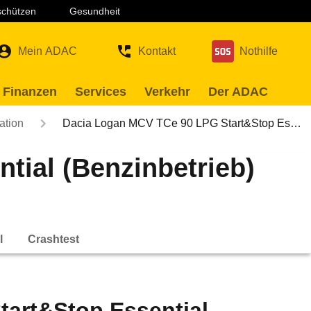
 schützen
Gesundheit
Mein ADAC
Kontakt
Nothilfe
 Finanzen
Services
Verkehr
Der ADAC
ation
Dacia Logan MCV TCe 90 LPG Start&Stop Es…
ial (Benzinbetrieb)
l
Crashtest
art&Stop Essential