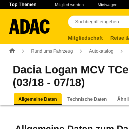
Navigation
Suche
Seiteninhalt
Fußzeile
Top Themen
Mitglied werden
Mietwagen
Mitgliedschaft
Reise &
Rund ums Fahrzeug
Autokatalog
Dacia Logan MCV TCe 
(03/18 - 07/18)
Allgemeine Daten
Technische Daten
Ähnli
Allgemeine Daten zum
Da