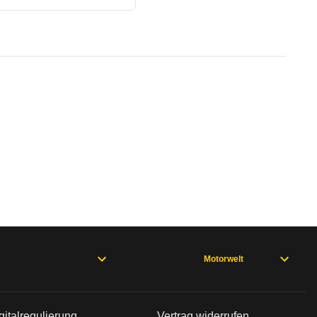
Stop Essential (Benzinbetrie
te Fahrzeug.
Heckcrash große Schwächen existieren. Er erreicht
n sind, entnehmen Sie bitte dem Rückruf, da häufi
MCV (2016 - 2020)
Motorwelt
gitalregulierung
Vertrag widerrufen