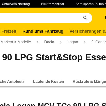
Unfallversicherung
Elektromobilität
Sprit sparen. Klima
 Freizeit
Rund ums Fahrzeug
Versicherungen &
Marken & Modelle
Dacia
Logan
2. Gener
90 LPG Start&Stop Essent
che Autotests
Laufende Kosten
Rückrufe & Mänge
cia Logan MCV TCe 90 LPG St