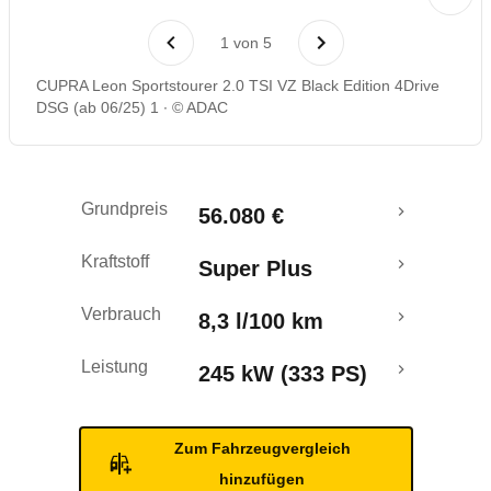
Laufende Kosten
1
von
5
Rückrufe & Mängel
CUPRA Leon Sportstourer 2.0 TSI VZ Black Edition 4Drive
DSG (ab 06/25) 1
© ADAC
Crashtest
Grundpreis
56.080 €
Kraftstoff
Super Plus
Verbrauch
8,3 l/100 km
Leistung
245 kW (333 PS)
Zum Fahrzeugvergleich
hinzufügen