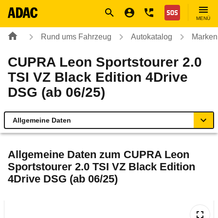
Navigation
Suche
Seiteninhalt
Fußzeile
Nothilfe
MENÜ
Rund ums Fahrzeug
Autokatalog
Marken
CUPRA Leon Sportstourer 2.0
TSI VZ Black Edition 4Drive
DSG (ab 06/25)
Allgemeine Daten
Allgemeine Daten
Allgemeine Daten zum
CUPRA Leon
Sportstourer 2.0 TSI VZ Black Edition
Technische Daten
4Drive DSG (ab 06/25)
Ähnliche Autotests