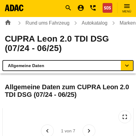
Navigation
Suche
Seiteninhalt
Fußzeile
Nothilfe
MENÜ
Rund ums Fahrzeug
Autokatalog
Marken
CUPRA Leon 2.0 TDI DSG
(07/24 - 06/25)
Allgemeine Daten
Allgemeine Daten
Allgemeine Daten zum
CUPRA Leon 2.0
TDI DSG (07/24 - 06/25)
Technische Daten
Ähnliche Autotests
Laufende Kosten
1
von
7