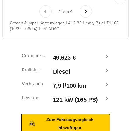
Laufende Kosten
1
von
4
Rückrufe & Mängel
Citroen Jumper Kastenwagen L4H2 35 Heavy BlueHDi 165
(10/22 - 06/24) 1
© ADAC
Grundpreis
49.623 €
Kraftstoff
Diesel
Verbrauch
7,9 l/100 km
Leistung
121 kW (165 PS)
Zum Fahrzeugvergleich
hinzufügen