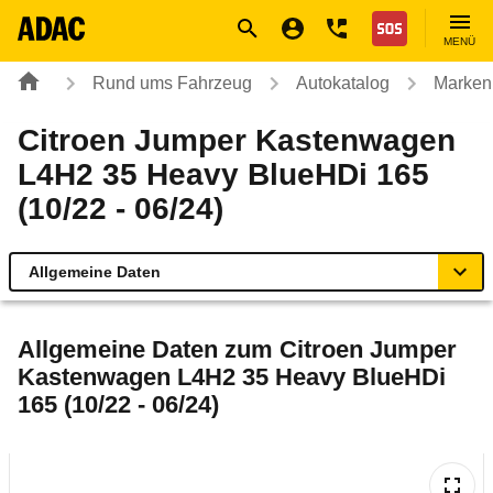
Navigation
Suche
Seiteninhalt
Fußzeile
Nothilfe
MENÜ
Rund ums Fahrzeug
Autokatalog
Marken
Citroen Jumper Kastenwagen
L4H2 35 Heavy BlueHDi 165
(10/22 - 06/24)
Allgemeine Daten
Allgemeine Daten
Allgemeine Daten zum
Citroen Jumper
Kastenwagen L4H2 35 Heavy BlueHDi
Technische Daten
165 (10/22 - 06/24)
Ähnliche Autotests