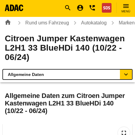
Navigation
Suche
Seiteninhalt
Fußzeile
Nothilfe
MENÜ
Rund ums Fahrzeug
Autokatalog
Marken
Citroen Jumper Kastenwagen
L2H1 33 BlueHDi 140 (10/22 -
06/24)
Allgemeine Daten
Allgemeine Daten
Allgemeine Daten zum
Citroen Jumper
Kastenwagen L2H1 33 BlueHDi 140
Technische Daten
(10/22 - 06/24)
Ähnliche Autotests