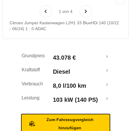
Laufende Kosten
1
von
4
Rückrufe & Mängel
Citroen Jumper Kastenwagen L2H1 33 BlueHDi 140 (10/22
- 06/24) 1
© ADAC
Grundpreis
43.078 €
Kraftstoff
Diesel
Verbrauch
8,0 l/100 km
Leistung
103 kW (140 PS)
Zum Fahrzeugvergleich
hinzufügen