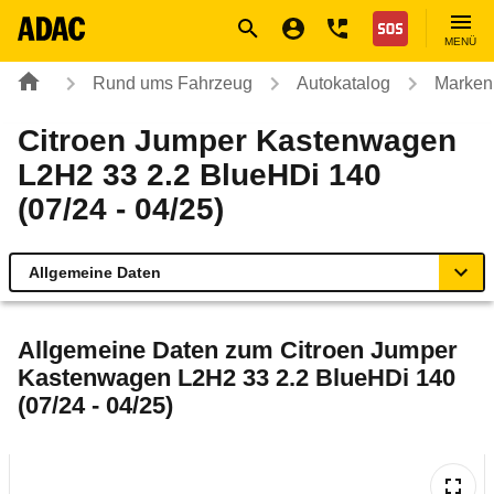
Navigation
Suche
Seiteninhalt
Fußzeile
Nothilfe
MENÜ
Rund ums Fahrzeug
Autokatalog
Marken
Citroen Jumper Kastenwagen
L2H2 33 2.2 BlueHDi 140
(07/24 - 04/25)
Allgemeine Daten
Allgemeine Daten
Allgemeine Daten zum
Citroen Jumper
Kastenwagen L2H2 33 2.2 BlueHDi 140
Technische Daten
(07/24 - 04/25)
Rückrufe & Mängel