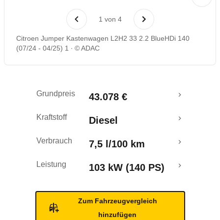
1
von
4
Citroen Jumper Kastenwagen L2H2 33 2.2 BlueHDi 140
(07/24 - 04/25) 1
© ADAC
Grundpreis
43.078 €
Kraftstoff
Diesel
Verbrauch
7,5 l/100 km
Leistung
103 kW (140 PS)
Zum Fahrzeugvergleich
hinzufügen