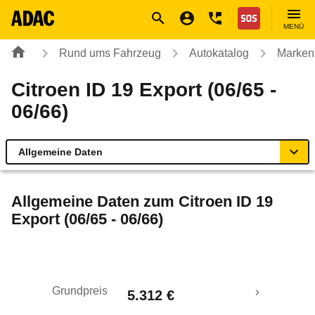
Navigation
Suche
Seiteninhalt
Fußzeile
Nothilfe
MENÜ
Rund ums Fahrzeug
Autokatalog
Marken
Citroen ID 19 Export (06/65 -
06/66)
Allgemeine Daten
Allgemeine Daten
Allgemeine Daten zum
Citroen ID 19
Export (06/65 - 06/66)
Technische Daten
Laufende Kosten
Grundpreis
5.312 €
Rückrufe & Mängel