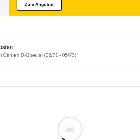
Zum Angebot
osten
n Citroen D-Special (05/71 - 05/73)
oen DS
en D-Special (05/71 - 05/73)