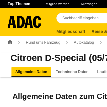
Navigation
Suche
Seiteninhalt
Fußzeile
Top Themen
Mitglied werden
Mietwagen
Mitgliedschaft
Reise &
Rund ums Fahrzeug
Autokatalog
Citroen D-Special (05/7
Allgemeine Daten
Technische Daten
Lauf
Allgemeine Daten zum
Ci