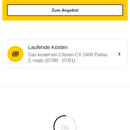
Zum Angebot
Laufende Kosten
Das kostet ein Citroen CX 2400 Pallas
C-matic (07/80 - 07/81)
Laufende Kosten
Rückrufe & Mängel des Citroen CX
Technische Daten des
Citroen CX 2400 Pal
Individuelle Berechnung
Berechnung
€
Keine gemeldeten Mängel
is