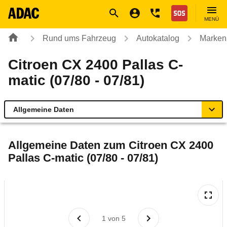
Navigation
Suche
Seiteninhalt
Fußzeile
Nothilfe
MENÜ
Rund ums Fahrzeug
Autokatalog
Marken
Citroen CX 2400 Pallas C-
matic (07/80 - 07/81)
Allgemeine Daten
Allgemeine Daten
Allgemeine Daten zum
Citroen CX 2400
Pallas C-matic (07/80 - 07/81)
Technische Daten
Laufende Kosten
Rückrufe & Mängel
1
von
5