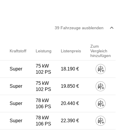
39
Fahrzeug
e
ausblenden
Zum
Kraftstoff
Leistung
Listenpreis
Vergleich
hinzufügen
75 kW
Super
18.190 €
102 PS
75 kW
Super
19.850 €
102 PS
78 kW
Super
20.440 €
106 PS
78 kW
Super
22.390 €
106 PS