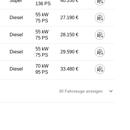
Super
40.350 €
136 PS
55 kW
Diesel
27.190 €
75 PS
55 kW
Diesel
28.150 €
75 PS
55 kW
Diesel
29.590 €
75 PS
70 kW
Diesel
33.480 €
95 PS
30
Fahrzeug
e
anzeigen