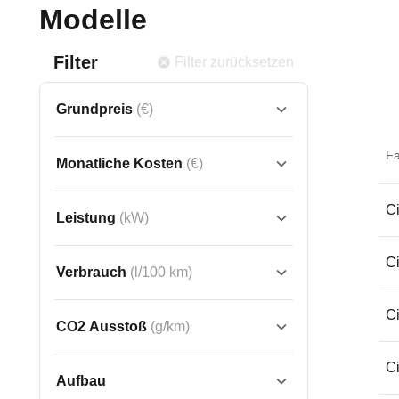
Modelle
Filter
Filter zurücksetzen
Grundpreis
(€)
F
Monatliche Kosten
(€)
Ci
Leistung
(kW)
Ci
Verbrauch
(l/100 km)
Ci
CO2 Ausstoß
(g/km)
Ci
Aufbau