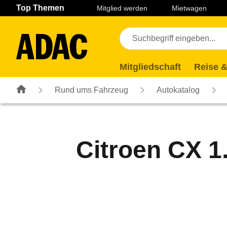
Navigation
Suche
Seiteninhalt
Fußzeile
Top Themen
Mitglied werden
Mietwagen
Mitgliedschaft
Reise &
Rund ums Fahrzeug
Autokatalog
Citroen CX 1