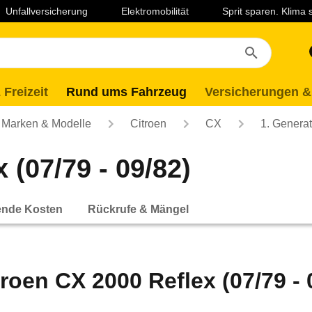
Unfallversicherung
Elektromobilität
Sprit sparen. Klima
 Freizeit
Rund ums Fahrzeug
Versicherungen &
Marken & Modelle
Citroen
CX
1. Generat
 (07/79 - 09/82)
ende Kosten
Rückrufe & Mängel
troen CX 2000 Reflex (07/79 - 