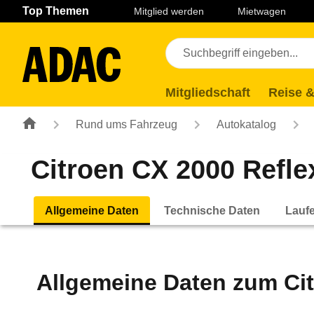
Navigation
Suche
Seiteninhalt
Fußzeile
Top Themen
Mitglied werden
Mietwagen
Mitgliedschaft
Reise &
Rund ums Fahrzeug
Autokatalog
Citroen CX 2000 Reflex
Allgemeine Daten
Technische Daten
Lauf
Allgemeine Daten zum
Ci