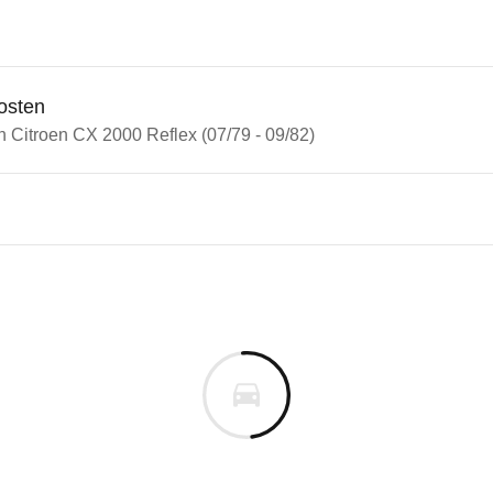
osten
n Citroen CX 2000 Reflex (07/79 - 09/82)
oen CX
en CX 2000 Reflex (07/79 - 09/
n vor. Lassen Sie uns gerne wissen, wenn Sie Pro