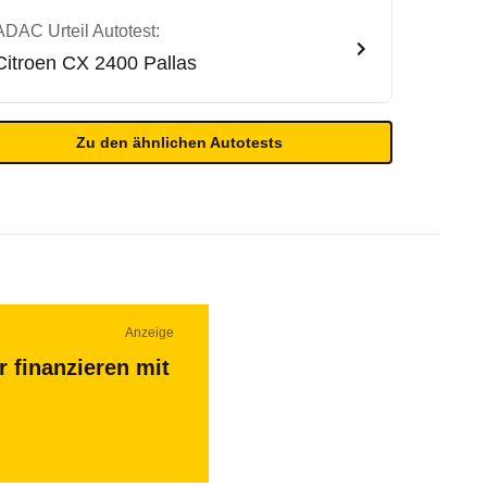
ADAC Urteil Autotest:
Citroen
CX 2400 Pallas
Zu den ähnlichen Autotests
Anzeige
r finanzieren mit