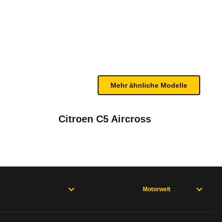
SC6 (ab 01/26)
n sind, entnehmen Sie bitte dem Rückruf, da häufi
Mehr ähnliche Modelle
Citroen C5 Aircross
20 - 10/24), C4 3. Generation (ab 01/25), C5 Aircross 1. Generat
Motorwelt