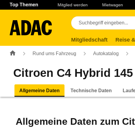
Navigation
Suche
Seiteninhalt
Fußzeile
Top Themen
Mitglied werden
Mietwagen
Mitgliedschaft
Reise &
Rund ums Fahrzeug
Autokatalog
Citroen C4 Hybrid 145
Allgemeine Daten
Technische Daten
Lauf
Allgemeine Daten zum
Ci