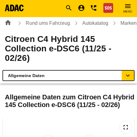
Navigation
Suche
Seiteninhalt
Fußzeile
Nothilfe
MENÜ
Rund ums Fahrzeug
Autokatalog
Marken
Citroen C4 Hybrid 145
Collection e-DSC6 (11/25 -
02/26)
Allgemeine Daten
Allgemeine Daten
Allgemeine Daten zum
Citroen C4 Hybrid
145 Collection e-DSC6 (11/25 - 02/26)
Technische Daten
Laufende Kosten