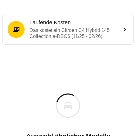
Laufende Kosten
Das kostet ein Citroen C4 Hybrid 145
Collection e-DSC6 (11/25 - 02/26)
Laufende Kosten
Rückrufe & Mängel des Citroen C4
Technische Daten des
Citroen C4 Hybrid 
Individuelle Berechnung
Berechnung
Rückruf
s
29.720 €
Fahrzeugpreis
Hier können Sie sich zu den Rückrufen des Fahrzeuges 
0 km
Haltedauer
5 PS)