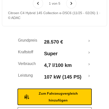
Rückrufe & Mängel
1
von
5
Citroen C4 Hybrid 145 Collection e-DSC6 (11/25 - 02/26) 1
© ADAC
Grundpreis
28.570 €
Kraftstoff
Super
Verbrauch
4,7 l/100 km
Leistung
107 kW (145 PS)
Zum Fahrzeugvergleich
hinzufügen