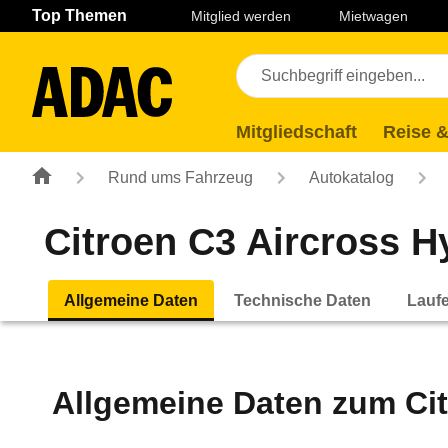
Navigation
Suche
Seiteninhalt
Fußzeile
Top Themen
Mitglied werden
Mietwagen
Mitgliedschaft
Reise &
Rund ums Fahrzeug
Autokatalog
Citroen C3 Aircross Hy
Allgemeine Daten
Technische Daten
Lauf
Allgemeine Daten zum
Ci