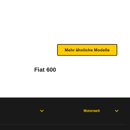
s e-DSC6 (04/25 - 11/25)
bleme mit Ihrem Fahrzeug haben. Ihre Meldungen w
Mehr ähnliche Modelle
Fiat 600
Motorwelt
rweisen und wo öfter der Pannenhelfer gefragt is