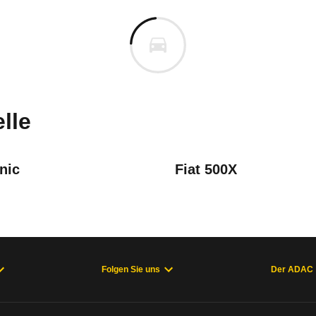
en C3 Aircross
en C3 Aircross Hybrid 145 Plu
m
n vor. Lassen Sie uns gerne wissen, wenn Sie Pro
lle
nic
Fiat 500X
Folgen Sie uns
Der ADAC
welche Fahrzeuge sich im Alltag als zuverlässig e