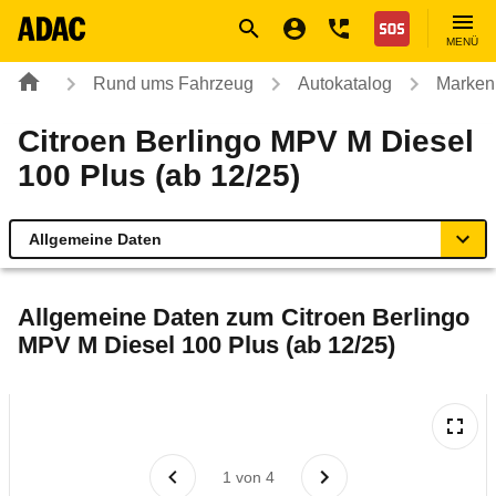
Navigation
Suche
Seiteninhalt
Fußzeile
Nothilfe
MENÜ
Rund ums Fahrzeug
Autokatalog
Marken
Citroen Berlingo MPV M Diesel
100 Plus (ab 12/25)
Allgemeine Daten
Allgemeine Daten
Allgemeine Daten zum
Citroen Berlingo
MPV M Diesel 100 Plus (ab 12/25)
Technische Daten
Laufende Kosten
Rückrufe & Mängel
1
von
4