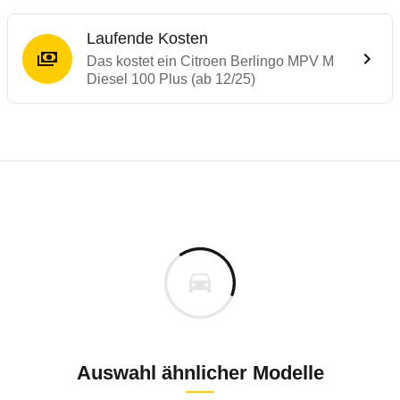
Laufende Kosten
Das kostet ein Citroen Berlingo MPV M
Diesel 100 Plus (ab 12/25)
Laufende Kosten
Rückrufe & Mängel des Citroen Berlingo
Technische Daten des
Citroen Berlingo M
Individuelle Berechnung
Berechnung
€
Keine gemeldeten Mängel
is
28.470 €
Fahrzeugpreis
Aktuell liegen uns keine Informationen zu Mängeln vo
0 km
h
Zur Mängelmeldung
Haltedauer
2 PS)
Auswahl ähnlicher Modelle