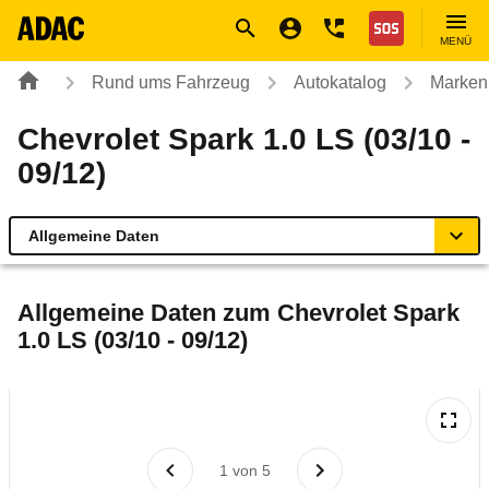
Navigation
Suche
Seiteninhalt
Fußzeile
Nothilfe
MENÜ
Rund ums Fahrzeug
Autokatalog
Marken
Chevrolet Spark 1.0 LS (03/10 -
09/12)
Allgemeine Daten
Allgemeine Daten
Allgemeine Daten zum
Chevrolet Spark
1.0 LS (03/10 - 09/12)
Technische Daten
Ähnliche Autotests
Laufende Kosten
1
von
5