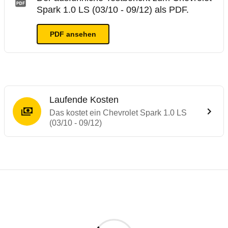
Spark 1.0 LS (03/10 - 09/12) als PDF.
PDF ansehen
Laufende Kosten
Das kostet ein Chevrolet Spark 1.0 LS
(03/10 - 09/12)
Testergebnisse von ähnlichen Autos
Laufende Kosten
Rückrufe & Mängel des Chevrolet Spark
ADAC Ecotest
Crashtest Chevrolet Spark
Technische Daten des
Chevrolet Spark 1.0
Hier finden Sie eine Übersicht aller Autotests aus de
Der ADAC Ecotest hilft, die Umweltfreundlichkeit von
Der Kleinwagen Chevrolet Spark zeigt Schwächen beim F
Individuelle Berechnung
Berechnung