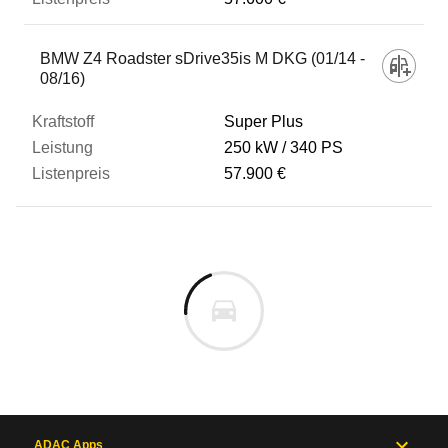
BMW Z4 Roadster sDrive35is M DKG (01/14 -
08/16)
Super Plus
250 kW
340 PS
57.900 €
ADAC Apps