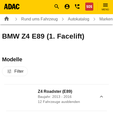
Navigation
Suche
Seiteninhalt
Fußzeile
Nothilfe
MENÜ
Rund ums Fahrzeug
Autokatalog
Marken
BMW Z4 E89 (1. Facelift)
Modelle
Filter
Z4 Roadster (E89)
Baujahr: 2013 - 2016
12
Fahrzeug
e
ausblenden