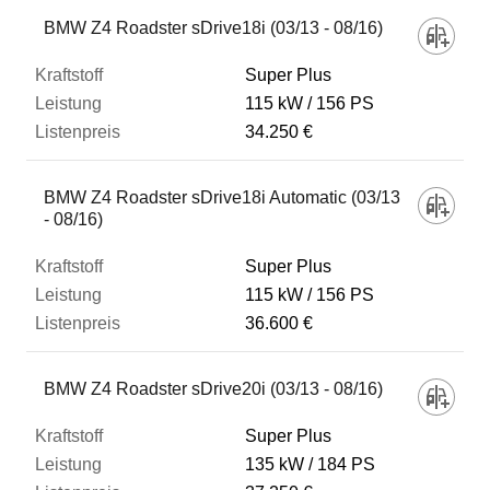
Fahrzeug
BMW Z4 Roadster sDrive18i (03/13 - 08/16)
Super Plus
Kraftstoff
115 kW
156 PS
34.250 €
Leistung
BMW Z4 Roadster sDrive18i Automatic (03/13
- 08/16)
Listenpreis
Super Plus
115 kW
156 PS
Zum Vergleich hinzufügen
36.600 €
BMW Z4 Roadster sDrive20i (03/13 - 08/16)
Super Plus
135 kW
184 PS