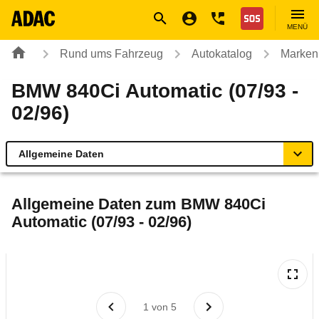
Navigation
Suche
Seiteninhalt
Fußzeile
Nothilfe
MENÜ
Rund ums Fahrzeug
Autokatalog
Marken
BMW 840Ci Automatic (07/93 -
02/96)
Allgemeine Daten
Allgemeine Daten
Allgemeine Daten zum
BMW 840Ci
Automatic (07/93 - 02/96)
Technische Daten
Laufende Kosten
Rückrufe & Mängel
1
von
5